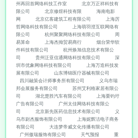
州再回首网络科技工作室
北京万正祥科技有
限公司
北京修煜科技有限
海南电影
网
北京亿客建筑工程有限公司
上海厉
哲网络科技有限公司
上海萌羽澄互联网络有
限公司
杭州聚聚网络科技有限公司
周
易算命
上海杰拗贸易商行
烟台荣华软
件科技有限公司
杭州焕旭信息技术有限公
司
贵州泛亚信通网络科技有限公司
深
圳市优象网络科技有限公司
上海万造科技发
展有限公司
山东博锦医疗器械有限公司
四川融策会计师事务所有限公司
义乌市瑞
邦会展服务有限公司
苏州艾利格家居有限公
司
湖北楚胜汽车有限公司
上海栗钧圩
广告有限公司
广州太佳网络科技有限公
司
北京新先医药信息技术有限公司
义
乌市尉杰服饰有限公司
上海妮辉洁电子商务
有限公司
大连梦帝威文化传播有限公司
广州傲瑞服饰有限公司
天气预报
重