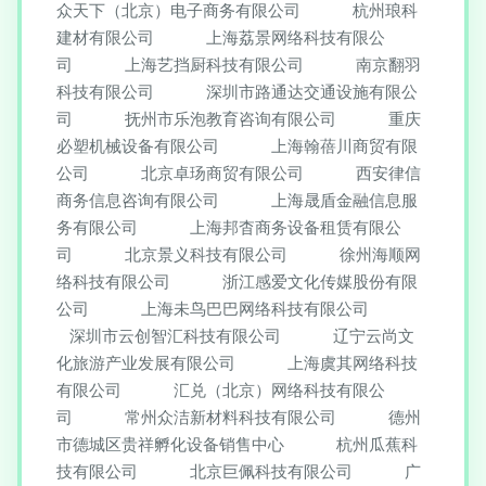
众天下（北京）电子商务有限公司
杭州琅科
建材有限公司
上海荔景网络科技有限公
司
上海艺挡厨科技有限公司
南京翻羽
科技有限公司
深圳市路通达交通设施有限公
司
抚州市乐泡教育咨询有限公司
重庆
必塑机械设备有限公司
上海翰蓓川商贸有限
公司
北京卓玚商贸有限公司
西安律信
商务信息咨询有限公司
上海晟盾金融信息服
务有限公司
上海邦杳商务设备租赁有限公
司
北京景义科技有限公司
徐州海顺网
络科技有限公司
浙江感爱文化传媒股份有限
公司
上海未鸟巴巴网络科技有限公司
深圳市云创智汇科技有限公司
辽宁云尚文
化旅游产业发展有限公司
上海虞其网络科技
有限公司
汇兑（北京）网络科技有限公
司
常州众洁新材料科技有限公司
德州
市德城区贵祥孵化设备销售中心
杭州瓜蕉科
技有限公司
北京巨佩科技有限公司
广