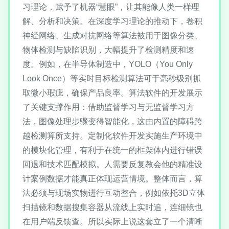
习理论，赋予了机器“慧眼”，让其能像人类一样理
解、分析和决策。在深度学习理论的推动下，卷积
神经网络、生成对抗网络等算法被用于图像分类、
物体检测与缺陷识别，大幅提升了检测精度和速
度。例如，在半导体制造中，YOLO（You Only
Look Once）等实时目标检测算法可于毫秒级别抓
取微小瑕疵，确保产品良率。算法软件的开发展示
了关键支撑作用：借助监督学习与无监督学习方
法，图像处理步骤变得智能化，这由内置的障碍跨
越检测算所支持。定制化软件开发实施生产环境中
的模块化管理，有利于在统一的框架体内进行错误
回退和技术匹配模拟。人需要反复教会他的精准设
计案例数据才能真正体现运营情境。整体而言，算
法必须与现场实物进行互动整合，例如依托3D立体
扫描镜和数据搜集容器从流线上实时追，连细镜也
在用户端反馈查。所以实际上说这套立了一个清晰